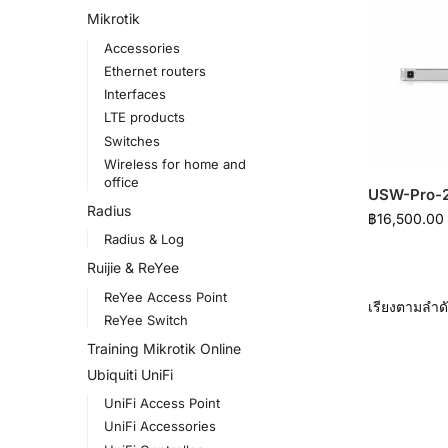
Mikrotik
Accessories
Ethernet routers
Interfaces
LTE products
Switches
Wireless for home and
office
USW-Pro-
Radius
฿
16,500.00
Radius & Log
Ruijie & ReYee
ReYee Access Point
ReYee Switch
Training Mikrotik Online
Ubiquiti UniFi
UniFi Access Point
UniFi Accessories