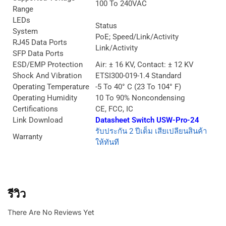
100 To 240VAC
Range
LEDs
Status
System
PoE; Speed/Link/Activity
RJ45 Data Ports
Link/Activity
SFP Data Ports
ESD/EMP Protection
Air: ± 16 KV, Contact: ± 12 KV
Shock And Vibration
ETSI300-019-1.4 Standard
Operating Temperature
-5 To 40° C (23 To 104° F)
Operating Humidity
10 To 90% Noncondensing
Certifications
CE, FCC, IC
Link Download
Datasheet Switch USW-Pro-24
รับประกัน 2 ปีเต็ม เสียเปลียนสินค้า
Warranty
ให้ทันที
รีวิว
There Are No Reviews Yet