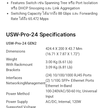
Features Switch
เช่น
Spanning Tree
หรือ
Port Isolation
หรือ
DHCP Snooping
และ
Link Aggregation
Switching Capacity
ได้มากถึง
88 Gbps
และ
Forwarding
Rate
ได้ถึง
65.472 Mpps
USW-Pro-24 Specifications
USW-Pro-24 GEN2
424.4 X 200 X 43.7 Mm
Dimensions
(16.71 X 7.87 X 1.72″)
Weight
3.00 Kg (6.61 Lb)
With Rackmount
3.09 Kg (6.81 Lb)
Brackets
(24) 10/100/1000 RJ45 Ports
Interfaces
(2) 1/10G SFP+ Ethernet Ports
NetworkingManagement
Ethernet In-Band
100-240VAC/50-60 Hz, Universal
Power Method
Input
Power Supply
AC/DC, Internal, 120W
Supported Voltage