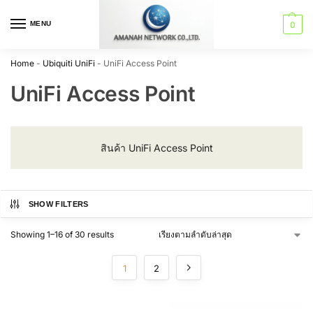
MENU
0
Home
-
Ubiquiti UniFi
-
UniFi Access Point
UniFi Access Point
สินค้า UniFi Access Point
SHOW FILTERS
Showing 1–16 of 30 results
1
2