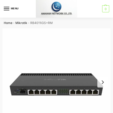
MENU
0
Home
-
Mikrotik
-
RB4011iGS+RM