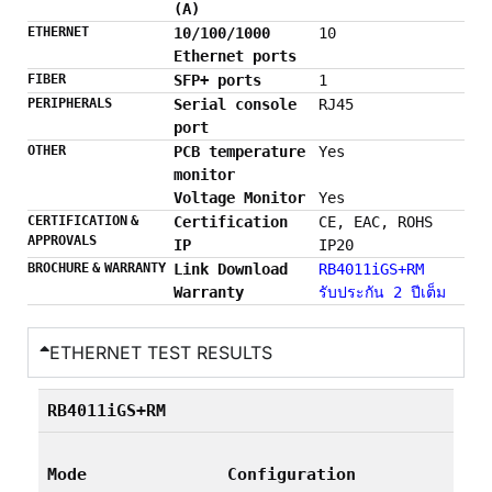
(A)
ETHERNET
10/100/1000
10
Ethernet ports
FIBER
SFP+ ports
1
PERIPHERALS
Serial console
RJ45
port
OTHER
PCB temperature
Yes
monitor
Voltage Monitor
Yes
CERTIFICATION &
Certification
CE, EAC, ROHS
APPROVALS
IP
IP20
BROCHURE & WARRANTY
Link Download
RB4011iGS+RM
Warranty
รับประกัน 2 ปีเต็ม
ETHERNET TEST RESULTS
RB4011iGS+RM
Mode
Configuration