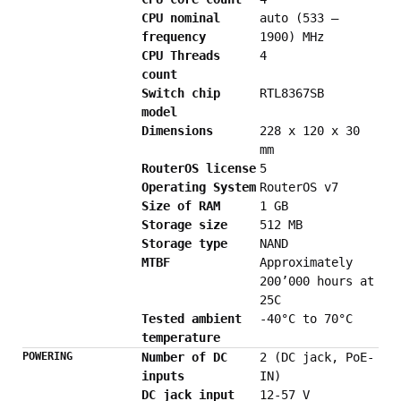
CPU nominal
auto (533 –
frequency
1900) MHz
CPU Threads
4
count
Switch chip
RTL8367SB
model
Dimensions
228 x 120 x 30
mm
RouterOS license
5
Operating System
RouterOS v7
Size of RAM
1 GB
Storage size
512 MB
Storage type
NAND
MTBF
Approximately
200’000 hours at
25C
Tested ambient
-40°C to 70°C
temperature
POWERING
Number of DC
2 (DC jack, PoE-
inputs
IN)
DC jack input
12-57 V