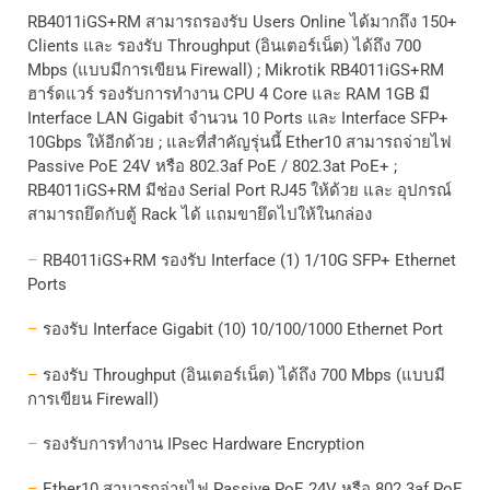
RB4011iGS+RM
สามารถรองรับ
Users Online
ได้มากถึง
150+
Clients
และ รองรับ
Throughput (
อินเตอร์เน็ต
)
ได้ถึง
700
Mbps (
แบบมีการเขียน
Firewall) ; Mikrotik RB4011iGS+RM
ฮาร์ดแวร์ รองรับการทำงาน CPU 4 Core และ RAM 1GB มี
Interface LAN Gigabit จำนวน 10 Ports และ Interface SFP+
10Gbps ให้อีกด้วย ; และที่สำคัญรุ่นนี้ Ether10 สามารถจ่ายไฟ
Passive PoE 24V
หรือ
802.3af PoE / 802.3at PoE+ ;
RB4011iGS+RM
มีช่อง
Serial Port RJ45
ให้ด้วย และ อุปกรณ์
สามารถยึดกับตู้ Rack ได้ แถมขายึดไปให้ในกล่อง
–
RB4011iGS+RM
รองรับ
Interface (1) 1/10G SFP+ Ethernet
Ports
–
รองรับ
Interface Gigabit (10) 10/100/1000 Ethernet Port
–
รองรับ
Throughput (
อินเตอร์เน็ต
)
ได้ถึง
700 Mbps (
แบบมี
การเขียน
Firewall)
–
รองรับการทำงาน
IPsec Hardware Encryption
–
Ether10 สามารถจ่ายไฟ
Passive PoE 24V
หรือ
802.3af PoE