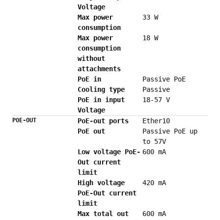
Voltage
Max power
33 W
consumption
Max power
18 W
consumption
without
attachments
PoE in
Passive PoE
Cooling type
Passive
PoE in input
18-57 V
Voltage
POE-OUT
PoE-out ports
Ether10
PoE out
Passive PoE up
to 57V
Low voltage PoE-
600 mA
Out current
limit
High voltage
420 mA
PoE-Out current
limit
Max total out
600 mA