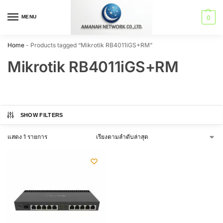
MENU
0
Home
-
Products tagged “Mikrotik RB4011iGS+RM”
Mikrotik RB4011iGS+RM
SHOW FILTERS
แสดง 1 รายการ