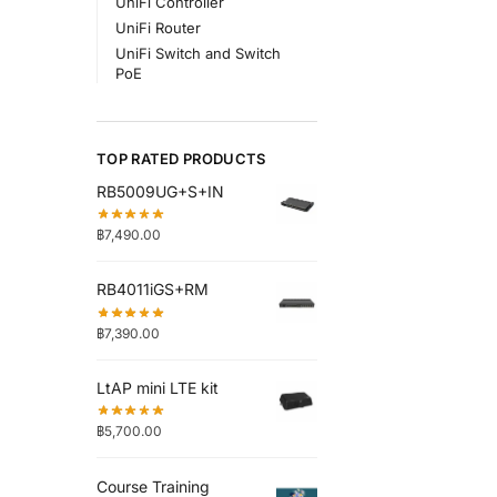
UniFi Controller
UniFi Router
UniFi Switch and Switch
PoE
TOP RATED PRODUCTS
RB5009UG+S+IN
฿
7,490.00
RB4011iGS+RM
฿
7,390.00
LtAP mini LTE kit
฿
5,700.00
Course Training