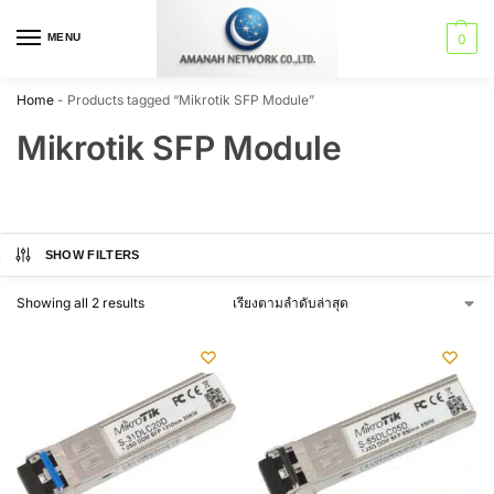
MENU
0
Home
-
Products tagged “Mikrotik SFP Module”
Mikrotik SFP Module
SHOW FILTERS
Showing all 2 results