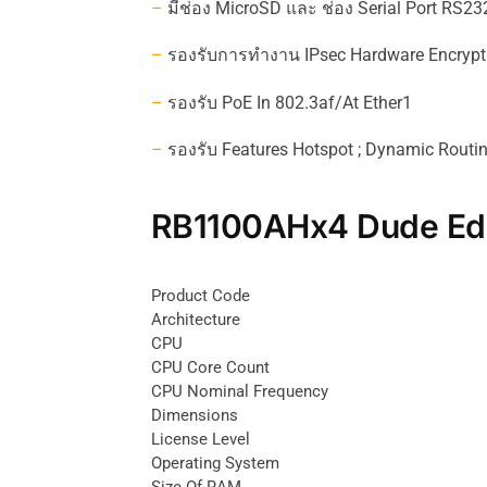
–
มีช่อง
MicroSD
และ
ช่อง
Serial Port RS2
–
รองรับการทำงาน
IPsec Hardware Encrypt
–
รองรับ
PoE In 802.3af/at
Ether1
–
รองรับ
Features Hotspot ; Dynamic Routing
RB1100AHx4 Dude Edit
Product Code
Architecture
CPU
CPU Core Count
CPU Nominal Frequency
Dimensions
License Level
Operating System
Size Of RAM