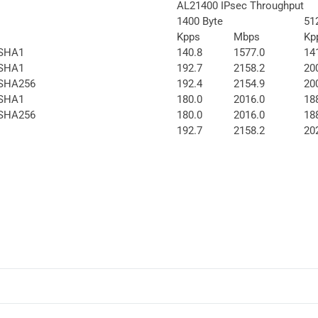
AL21400 IPsec Throughput
1400 Byte
51
Kpps
Mbps
Kp
 SHA1
140.8
1577.0
14
 SHA1
192.7
2158.2
20
 SHA256
192.4
2154.9
20
 SHA1
180.0
2016.0
18
 SHA256
180.0
2016.0
18
192.7
2158.2
20