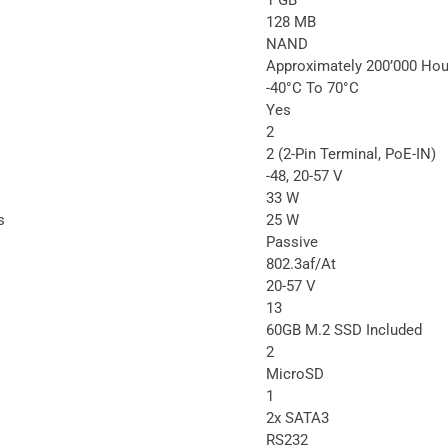
128 MB
NAND
Approximately 200’000 Hou
-40°C To 70°C
Yes
2
2 (2-Pin Terminal, PoE-IN)
-48, 20-57 V
33 W
s
25 W
Passive
802.3af/at
20-57 V
13
60GB M.2 SSD Included
2
MicroSD
1
2x SATA3
RS232