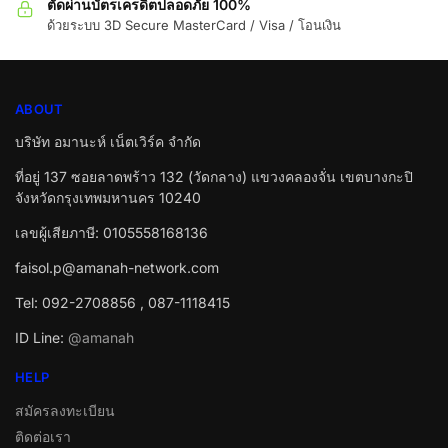
ตัดผ่านบัตรเครดิตปลอดภัย 100%
ด้วยระบบ 3D Secure MasterCard / Visa / โอนเงิน
ABOUT
บริษัท อมานะห์ เน็ตเวิร์ค จำกัด
ที่อยู่ 137 ซอยลาดพร้าว 132 (วัดกลาง) แขวงคลองจั่น เขตบางกะปิ
จังหวัดกรุงเทพมหานคร 10240
เลขผู้เสียภาษี: 0105558168136
faisol.p@amanah-network.com
Tel: 092-2708856 , 087-1118415
ID Line:
@amanah
HELP
สมัครลงทะเบียน
ติดต่อเรา