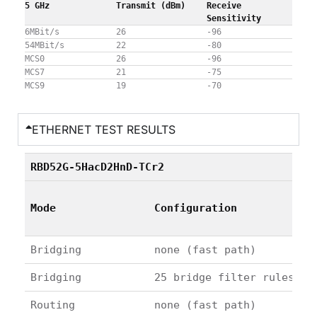
5 GHz
Transmit (dBm)
Receive
Sensitivity
6MBit/s
26
-96
54MBit/s
22
-80
MCS0
26
-96
MCS7
21
-75
MCS9
19
-70
ETHERNET TEST RESULTS
RBD52G-5HacD2HnD-TCr2
Mode
Configuration
Bridging
none (fast path)
Bridging
25 bridge filter rules
Routing
none (fast path)