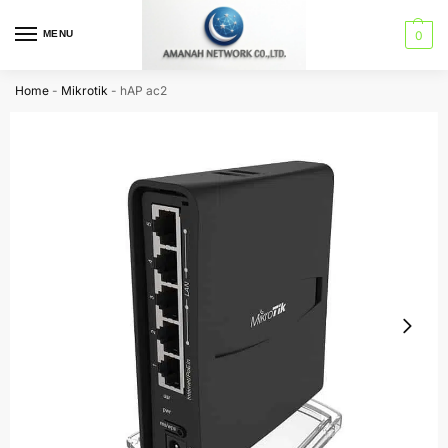
MENU
0
Home
-
Mikrotik
-
hAP ac2