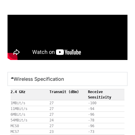
Wireless Specification
2.4 GHz
Transmit (dBm)
Receive
Sensitivity
1MBit/s
27
-100
11MBit/s
27
-94
6MBit/s
27
-96
54MBit/s
24
-78
MCS0
27
-96
MCS7
23
-73