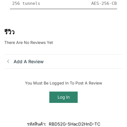
256 tunnels
AES-256-CBC + 
รีวิว
There Are No Reviews Yet
Add A Review
You Must Be Logged In To Post A Review
Log In
รหัสสินค้า:
RBD52G-5HacD2HnD-TC