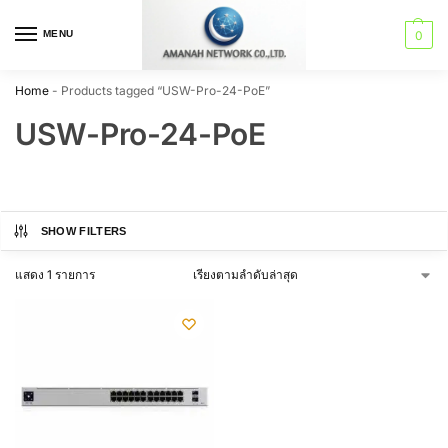
MENU
0
Home
-
Products tagged “USW-Pro-24-PoE”
USW-Pro-24-PoE
SHOW FILTERS
แสดง 1 รายการ