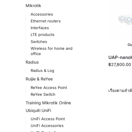
Mikrotik
Accessories
Ethernet routers
Interfaces
LTE products
Switches
Ou
Wireless for home and
office
UAP-nano
Radius
฿
27,800.00
Radius & Log
Ruijie & ReYee
ReYee Access Point
ReYee Switch
Training Mikrotik Online
Ubiquiti UniFi
UniFi Access Point
UniFi Accessories