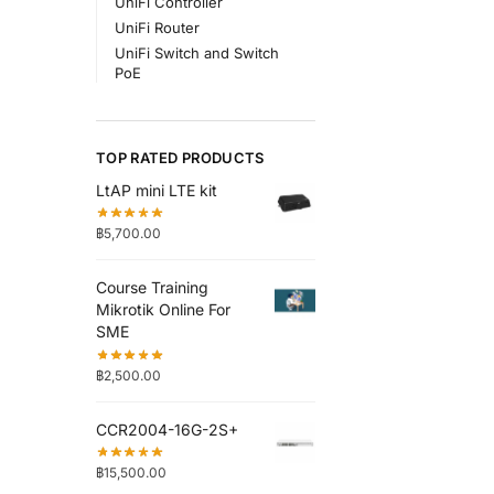
UniFi Controller
UniFi Router
UniFi Switch and Switch
PoE
TOP RATED PRODUCTS
LtAP mini LTE kit
฿
5,700.00
Course Training
Mikrotik Online For
SME
฿
2,500.00
CCR2004-16G-2S+
฿
15,500.00