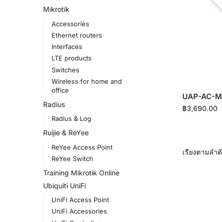
Mikrotik
Accessories
Ethernet routers
Interfaces
LTE products
Switches
Wireless for home and
office
UAP-AC-M
Radius
฿
3,690.00
Radius & Log
Ruijie & ReYee
ReYee Access Point
ReYee Switch
Training Mikrotik Online
Ubiquiti UniFi
UniFi Access Point
UniFi Accessories