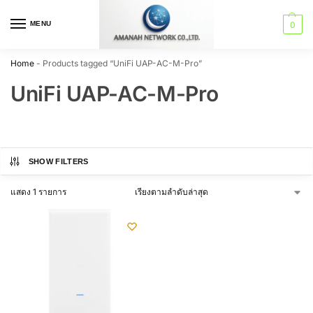
MENU
0
Home
-
Products tagged “UniFi UAP-AC-M-Pro”
UniFi UAP-AC-M-Pro
SHOW FILTERS
แสดง 1 รายการ