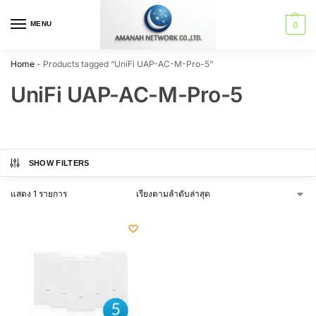
MENU
0
Home
-
Products tagged “UniFi UAP-AC-M-Pro-5”
UniFi UAP-AC-M-Pro-5
SHOW FILTERS
แสดง 1 รายการ