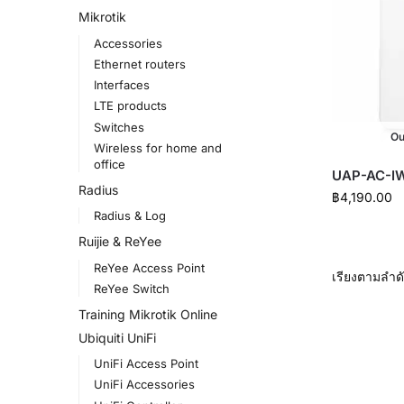
Mikrotik
Accessories
Ethernet routers
Interfaces
LTE products
Switches
Ou
Wireless for home and
office
UAP-AC-I
Radius
฿
4,190.00
Radius & Log
Ruijie & ReYee
ReYee Access Point
ReYee Switch
Training Mikrotik Online
Ubiquiti UniFi
UniFi Access Point
UniFi Accessories