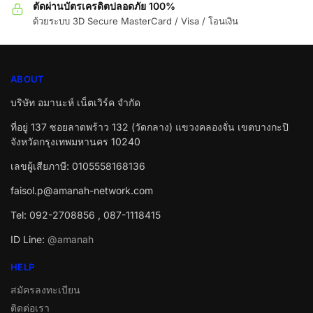
ตัดผ่านบัตรเครดิตปลอดภัย 100%
ด้วยระบบ 3D Secure MasterCard / Visa / โอนเงิน
ABOUT
บริษัท อมานะห์ เน็ตเวิร์ค จำกัด
ที่อยู่ 137 ซอยลาดพร้าว 132 (วัดกลาง) แขวงคลองจั่น เขตบางกะปิ
จังหวัดกรุงเทพมหานคร 10240
เลขผู้เสียภาษี: 0105558168136
faisol.p@amanah-network.com
Tel: 092-2708856 , 087-1118415
ID Line:
@amanah
HELP
สมัครลงทะเบียน
ติดต่อเรา