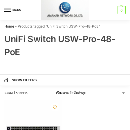
MENU
0
Home
-
Products tagged “UniFi Switch USW-Pro-48-PoE”
UniFi Switch USW-Pro-48-
PoE
SHOW FILTERS
แสดง 1 รายการ