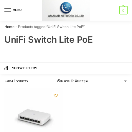
MENU
0
Home
-
Products tagged “UniFi Switch Lite PoE”
UniFi Switch Lite PoE
SHOW FILTERS
แสดง 1 รายการ