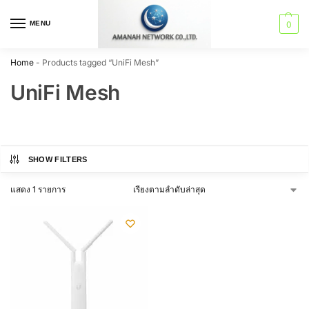
MENU
0
Home
-
Products tagged “UniFi Mesh”
UniFi Mesh
SHOW FILTERS
แสดง 1 รายการ