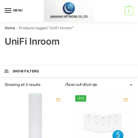
MENU
0
Home
-
Products tagged “UniFi Inroom”
UniFi Inroom
SHOW FILTERS
Showing all 3 results
-3%