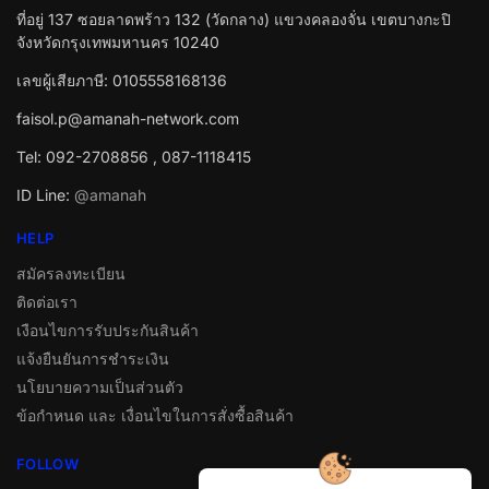
ที่อยู่ 137 ซอยลาดพร้าว 132 (วัดกลาง) แขวงคลองจั่น เขตบางกะปิ
จังหวัดกรุงเทพมหานคร 10240
เลขผู้เสียภาษี: 0105558168136
faisol.p@amanah-network.com
Tel: 092-2708856 , 087-1118415
ID Line:
@amanah
HELP
สมัครลงทะเบียน
ติดต่อเรา
เงือนไขการรับประกันสินค้า
แจ้งยืนยันการชำระเงิน
นโยบายความเป็นส่วนตัว
ข้อกำหนด และ เงื่อนไขในการสั่งซื้อสินค้า
FOLLOW