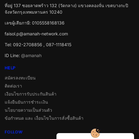
ที่อยู่ 137 ซอยลาดพร้าว 132 (วัดกลาง) แขวงคลองจั่น เขตบางกะปิ
จังหวัดกรุงเทพมหานคร 10240
เลขผู้เสียภาษี: 0105558168136
faisol.p@amanah-network.com
Tel: 092-2708856 , 087-1118415
ID Line:
@amanah
HELP
สมัครลงทะเบียน
ติดต่อเรา
เงือนไขการรับประกันสินค้า
แจ้งยืนยันการชำระเงิน
นโยบายความเป็นส่วนตัว
ข้อกำหนด และ เงื่อนไขในการสั่งซื้อสินค้า
FOLLOW