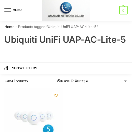
MENU
0
Home
-
Products tagged “Ubiquiti UniFi UAP-AC-Lite-5”
Ubiquiti UniFi UAP-AC-Lite-5
SHOW FILTERS
แสดง 1 รายการ