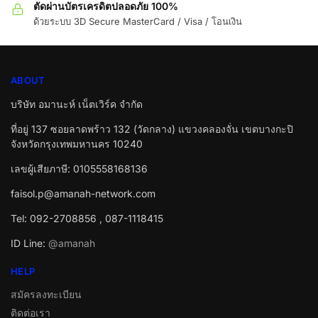
ตัดผ่านบัตรเครดิตปลอดภัย 100%
ด้วยระบบ 3D Secure MasterCard / Visa / โอนเงิน
ABOUT
บริษัท อมานะห์ เน็ตเวิร์ค จำกัด
ที่อยู่ 137 ซอยลาดพร้าว 132 (วัดกลาง) แขวงคลองจั่น เขตบางกะปิ
จังหวัดกรุงเทพมหานคร 10240
เลขผู้เสียภาษี: 0105558168136
faisol.p@amanah-network.com
Tel: 092-2708856 , 087-1118415
ID Line:
@amanah
HELP
สมัครลงทะเบียน
ติดต่อเรา