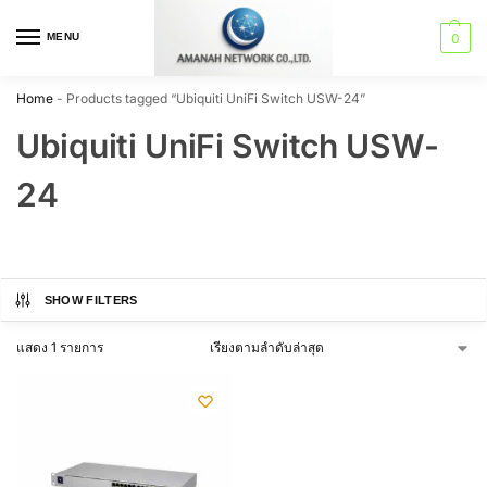
MENU
0
Home
-
Products tagged “Ubiquiti UniFi Switch USW-24”
Ubiquiti UniFi Switch USW-
24
SHOW FILTERS
แสดง 1 รายการ