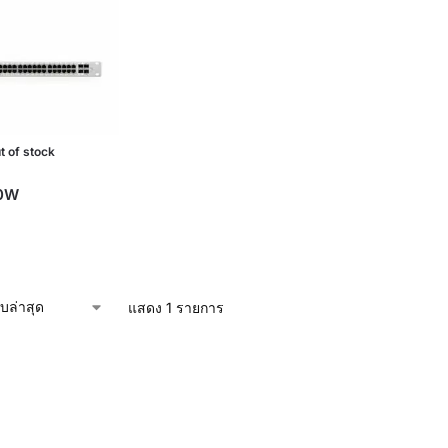
t of stock
0W
แสดง 1 รายการ