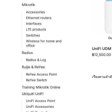
Mikrotik
Accessories
Ethernet routers
Interfaces
LTE products
Switches
Ou
Wireless for home and
office
UniFi UDM
Radius
฿
12,500.00
Radius & Log
Ruijie & ReYee
ReYee Access Point
ReYee Switch
Training Mikrotik Online
Ubiquiti UniFi
UniFi Access Point
UniFi Accessories