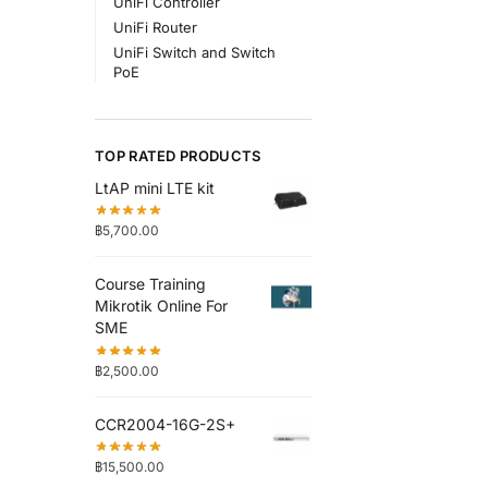
UniFi Controller
UniFi Router
UniFi Switch and Switch
PoE
TOP RATED PRODUCTS
LtAP mini LTE kit
฿
5,700.00
Course Training
Mikrotik Online For
SME
฿
2,500.00
CCR2004-16G-2S+
฿
15,500.00