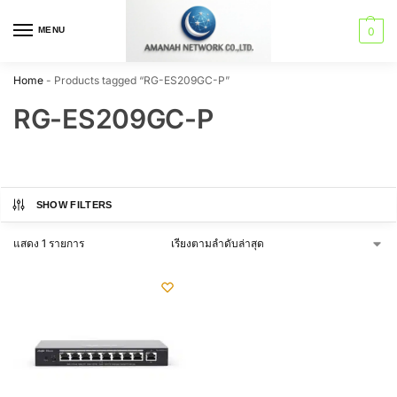
MENU
0
Home
-
Products tagged “RG-ES209GC-P”
RG-ES209GC-P
SHOW FILTERS
แสดง 1 รายการ