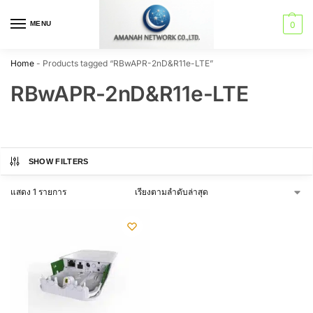
MENU
0
Home
-
Products tagged “RBwAPR-2nD&R11e-LTE”
RBwAPR-2nD&R11e-LTE
SHOW FILTERS
แสดง 1 รายการ