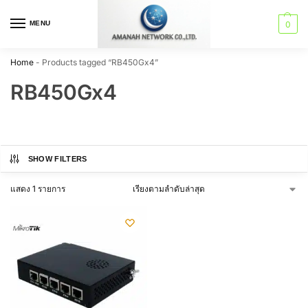
MENU
0
Home
-
Products tagged “RB450Gx4”
RB450Gx4
SHOW FILTERS
แสดง 1 รายการ