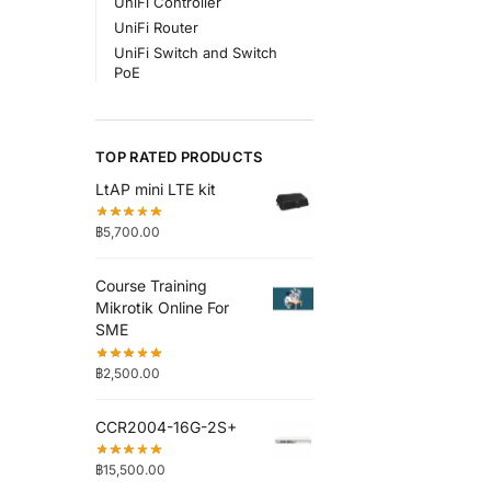
UniFi Controller
UniFi Router
UniFi Switch and Switch
PoE
TOP RATED PRODUCTS
LtAP mini LTE kit
฿
5,700.00
Course Training
Mikrotik Online For
SME
฿
2,500.00
CCR2004-16G-2S+
฿
15,500.00