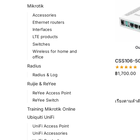
Mikrotik
Accessories
Ethernet routers
Interfaces
LTE products
Switches
Ou
Wireless for home and
office
CSS106-5
Radius
฿
1,700.00
Radius & Log
Ruijie & ReYee
ReYee Access Point
ReYee Switch
Training Mikrotik Online
Ubiquiti UniFi
UniFi Access Point
UniFi Accessories