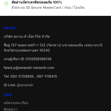
ตัดผ่านบัตรเครดิตปลอดภัย 100%
ด้วยระบบ 3D Secure MasterCard / Visa / โอนเงิน
ABOUT
บริษัท อมานะห์ เน็ตเวิร์ค จำกัด
ที่อยู่ 137 ซอยลาดพร้าว 132 (วัดกลาง) แขวงคลองจั่น เขตบางกะปิ
จังหวัดกรุงเทพมหานคร 10240
เลขผู้เสียภาษี: 0105558168136
faisol.p@amanah-network.com
Tel: 092-2708856 , 087-1118415
ID Line:
@amanah
HELP
สมัครลงทะเบียน
ติดต่อเรา