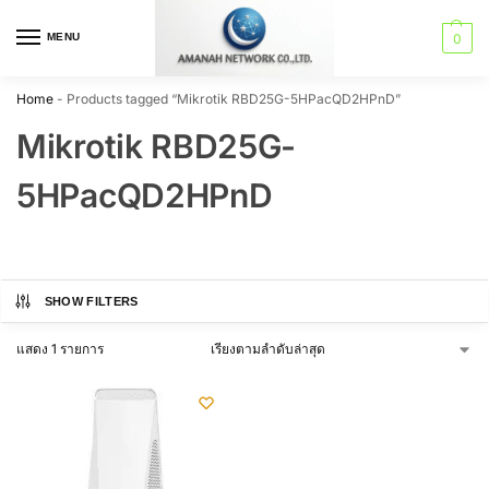
MENU
0
Home
-
Products tagged “Mikrotik RBD25G-5HPacQD2HPnD”
Mikrotik RBD25G-
5HPacQD2HPnD
SHOW FILTERS
แสดง 1 รายการ