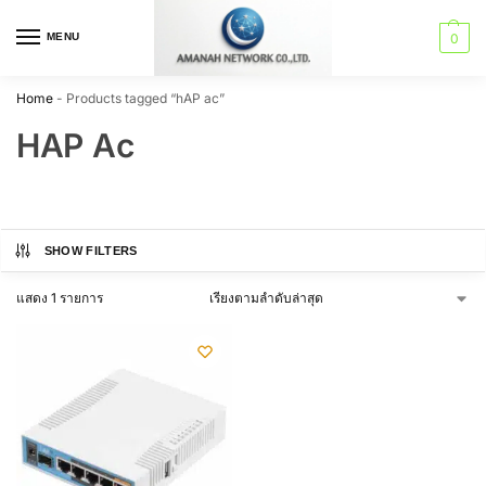
MENU
0
Home
-
Products tagged “hAP ac”
HAP Ac
SHOW FILTERS
แสดง 1 รายการ