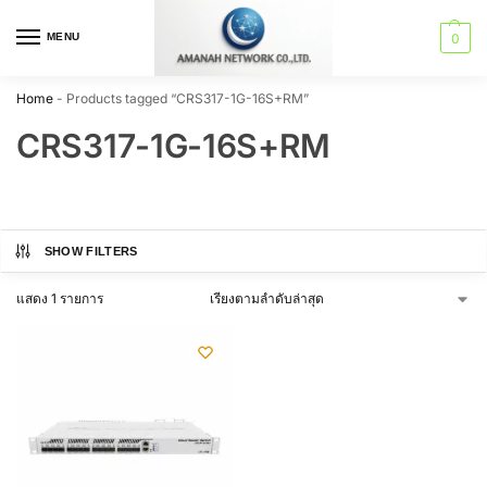
MENU
0
Home
-
Products tagged “CRS317-1G-16S+RM”
CRS317-1G-16S+RM
SHOW FILTERS
แสดง 1 รายการ