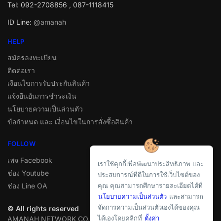
Tel: 092-2708856 , 087-1118415
ID Line:
@amanah
HELP
สมัครลงทะเบียน
ติดต่อเรา
เงือนไขการรับประกันสินค้า
แจ้งยืนยันการชำระเงิน
นโยบายความเป็นส่วนตัว
ข้อกำหนด และ เงื่อนไขในการสั่งซื้อสินค้า
FOLLOW
เพจ Facebook
เราใช้คุกกี้เพื่อพัฒนาประสิทธิภาพ และ
ช่อง Youtube
ประสบการณ์ที่ดีในการใช้เว็บไซต์ของ
ช่อง Line OA
คุณ คุณสามารถศึกษารายละเอียดได้ที่
นโยบายความเป็นส่วนตัว
และสามารถ
จัดการความเป็นส่วนตัวเองได้ของคุณ
© All rights reserved
ได้เองโดยคลิกที่
ตั้งค่า
AMANAH NETWORK CO.,LTD