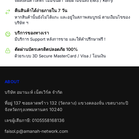
จัดส่งสินค้าให้ฟรี ไม่มีขั้นต่ำ โดยผ่านขนส่ง EMS / Kerry
คืนสินค้าได้ง่ายภายใน 7 วัน
หากสินค้านั้นยังไม่ได้แกะ และอยู่ในสภาพสมบูรณ์ ตามเงือนไขของ
บริษัท ฯ
บริการของทางเรา
มีบริการ Support หลังการขาย และให้คำปรึกษาฟรี !
ตัดผ่านบัตรเครดิตปลอดภัย 100%
ด้วยระบบ 3D Secure MasterCard / Visa / โอนเงิน
ABOUT
บริษัท อมานะห์ เน็ตเวิร์ค จำกัด
ที่อยู่ 137 ซอยลาดพร้าว 132 (วัดกลาง) แขวงคลองจั่น เขตบางกะปิ
จังหวัดกรุงเทพมหานคร 10240
เลขผู้เสียภาษี: 0105558168136
faisol.p@amanah-network.com