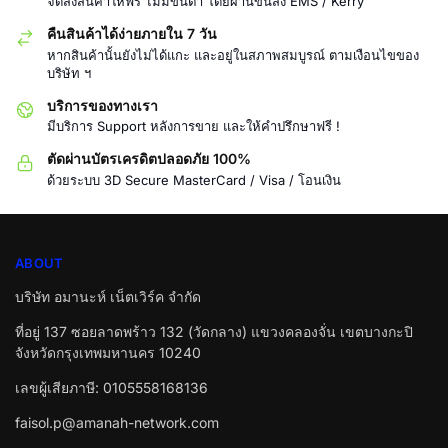
จัดส่งสินค้าให้ฟรี ไม่มีขั้นต่ำ โดยผ่านขนส่ง EMS / Kerry
คืนสินค้าได้ง่ายภายใน 7 วัน
หากสินค้านั้นยังไม่ได้แกะ และอยู่ในสภาพสมบูรณ์ ตามเงือนไขของ
บริษัท ฯ
บริการของทางเรา
มีบริการ Support หลังการขาย และให้คำปรึกษาฟรี !
ตัดผ่านบัตรเครดิตปลอดภัย 100%
ด้วยระบบ 3D Secure MasterCard / Visa / โอนเงิน
ABOUT
บริษัท อมานะห์ เน็ตเวิร์ค จำกัด
ที่อยู่ 137 ซอยลาดพร้าว 132 (วัดกลาง) แขวงคลองจั่น เขตบางกะปิ
จังหวัดกรุงเทพมหานคร 10240
เลขผู้เสียภาษี: 0105558168136
faisol.p@amanah-network.com