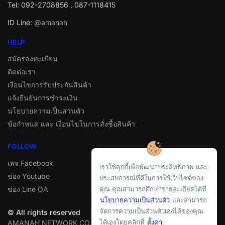
Tel: 092-2708856 , 087-1118415
ID Line:
@amanah
HELP
สมัครลงทะเบียน
ติดต่อเรา
เงือนไขการรับประกันสินค้า
แจ้งยืนยันการชำระเงิน
นโยบายความเป็นส่วนตัว
ข้อกำหนด และ เงื่อนไขในการสั่งซื้อสินค้า
FOLLOW
เพจ Facebook
เราใช้คุกกี้เพื่อพัฒนาประสิทธิภาพ และ
ช่อง Youtube
ประสบการณ์ที่ดีในการใช้เว็บไซต์ของ
ช่อง Line OA
คุณ คุณสามารถศึกษารายละเอียดได้ที่
นโยบายความเป็นส่วนตัว
และสามารถ
จัดการความเป็นส่วนตัวเองได้ของคุณ
© All rights reserved
ได้เองโดยคลิกที่
ตั้งค่า
AMANAH NETWORK CO.,LTD