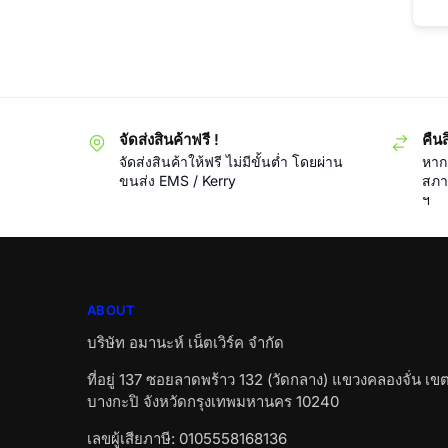
จัดส่งสินค้าฟรี !
คืนส
จัดส่งสินค้าให้ฟรี ไม่มีขั้นต่ำ โดยผ่าน
หากส
ขนส่ง EMS / Kerry
สภา
ฯ
ABOUT
บริษัท อมานะห์ เน็ตเวิร์ค จำกัด
ที่อยู่ 137 ซอยลาดพร้าว 132 (วัดกลาง) แขวงคลองจั่น เข
บางกะปิ จังหวัดกรุงเทพมหานคร 10240
เลขผู้เสียภาษี: 0105558168136