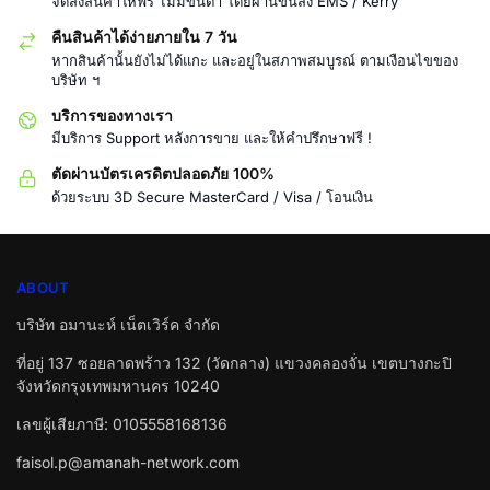
จัดส่งสินค้าให้ฟรี ไม่มีขั้นต่ำ โดยผ่านขนส่ง EMS / Kerry
คืนสินค้าได้ง่ายภายใน 7 วัน
หากสินค้านั้นยังไม่ได้แกะ และอยู่ในสภาพสมบูรณ์ ตามเงือนไขของ
บริษัท ฯ
บริการของทางเรา
มีบริการ Support หลังการขาย และให้คำปรึกษาฟรี !
ตัดผ่านบัตรเครดิตปลอดภัย 100%
ด้วยระบบ 3D Secure MasterCard / Visa / โอนเงิน
ABOUT
บริษัท อมานะห์ เน็ตเวิร์ค จำกัด
ที่อยู่ 137 ซอยลาดพร้าว 132 (วัดกลาง) แขวงคลองจั่น เขตบางกะปิ
จังหวัดกรุงเทพมหานคร 10240
เลขผู้เสียภาษี: 0105558168136
faisol.p@amanah-network.com