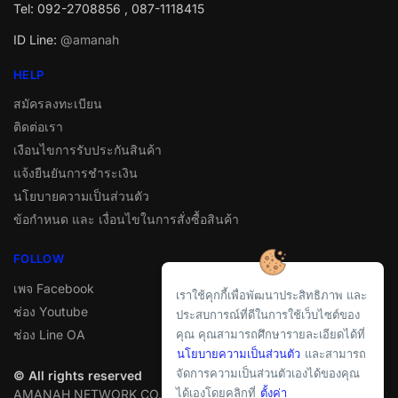
Tel: 092-2708856 , 087-1118415
ID Line:
@amanah
HELP
สมัครลงทะเบียน
ติดต่อเรา
เงือนไขการรับประกันสินค้า
แจ้งยืนยันการชำระเงิน
นโยบายความเป็นส่วนตัว
ข้อกำหนด และ เงื่อนไขในการสั่งซื้อสินค้า
FOLLOW
เพจ Facebook
เราใช้คุกกี้เพื่อพัฒนาประสิทธิภาพ และ
ช่อง Youtube
ประสบการณ์ที่ดีในการใช้เว็บไซต์ของ
ช่อง Line OA
คุณ คุณสามารถศึกษารายละเอียดได้ที่
นโยบายความเป็นส่วนตัว
และสามารถ
จัดการความเป็นส่วนตัวเองได้ของคุณ
© All rights reserved
ได้เองโดยคลิกที่
ตั้งค่า
AMANAH NETWORK CO.,LTD