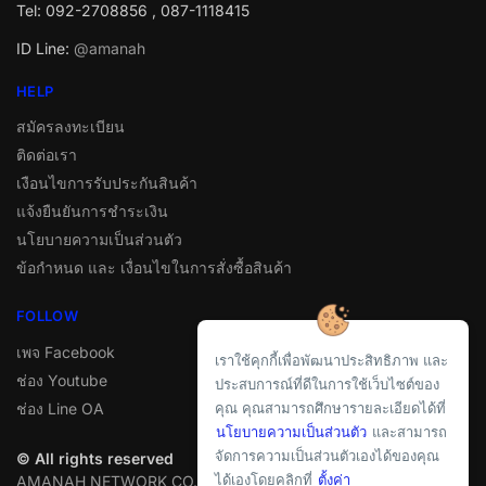
Tel: 092-2708856 , 087-1118415
ID Line:
@amanah
HELP
สมัครลงทะเบียน
ติดต่อเรา
เงือนไขการรับประกันสินค้า
แจ้งยืนยันการชำระเงิน
นโยบายความเป็นส่วนตัว
ข้อกำหนด และ เงื่อนไขในการสั่งซื้อสินค้า
FOLLOW
เพจ Facebook
เราใช้คุกกี้เพื่อพัฒนาประสิทธิภาพ และ
ช่อง Youtube
ประสบการณ์ที่ดีในการใช้เว็บไซต์ของ
ช่อง Line OA
คุณ คุณสามารถศึกษารายละเอียดได้ที่
นโยบายความเป็นส่วนตัว
และสามารถ
จัดการความเป็นส่วนตัวเองได้ของคุณ
© All rights reserved
ได้เองโดยคลิกที่
ตั้งค่า
AMANAH NETWORK CO.,LTD