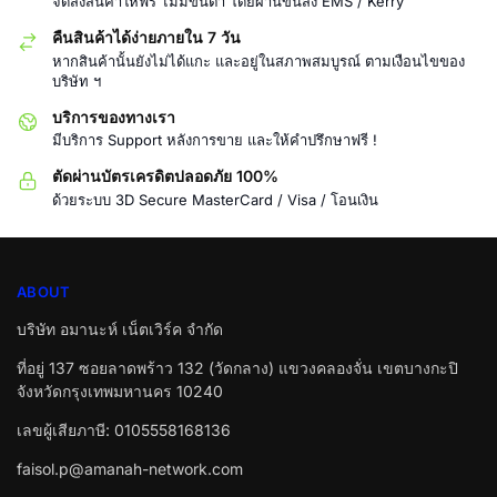
จัดส่งสินค้าให้ฟรี ไม่มีขั้นต่ำ โดยผ่านขนส่ง EMS / Kerry
คืนสินค้าได้ง่ายภายใน 7 วัน
หากสินค้านั้นยังไม่ได้แกะ และอยู่ในสภาพสมบูรณ์ ตามเงือนไขของ
บริษัท ฯ
บริการของทางเรา
มีบริการ Support หลังการขาย และให้คำปรึกษาฟรี !
ตัดผ่านบัตรเครดิตปลอดภัย 100%
ด้วยระบบ 3D Secure MasterCard / Visa / โอนเงิน
ABOUT
บริษัท อมานะห์ เน็ตเวิร์ค จำกัด
ที่อยู่ 137 ซอยลาดพร้าว 132 (วัดกลาง) แขวงคลองจั่น เขตบางกะปิ
จังหวัดกรุงเทพมหานคร 10240
เลขผู้เสียภาษี: 0105558168136
faisol.p@amanah-network.com