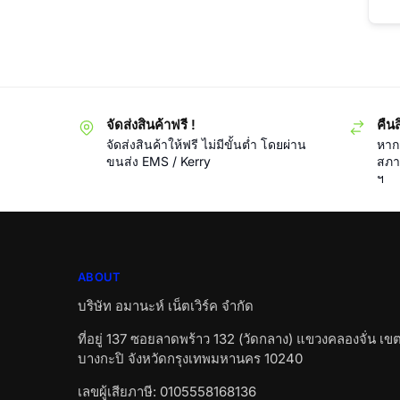
จัดส่งสินค้าฟรี !
คืนส
จัดส่งสินค้าให้ฟรี ไม่มีขั้นต่ำ โดยผ่าน
หากส
ขนส่ง EMS / Kerry
สภา
ฯ
ABOUT
บริษัท อมานะห์ เน็ตเวิร์ค จำกัด
ที่อยู่ 137 ซอยลาดพร้าว 132 (วัดกลาง) แขวงคลองจั่น เข
บางกะปิ จังหวัดกรุงเทพมหานคร 10240
เลขผู้เสียภาษี: 0105558168136