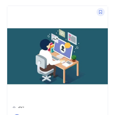
5.00
(5)
Course Training Mikrotik
Online For SME
301