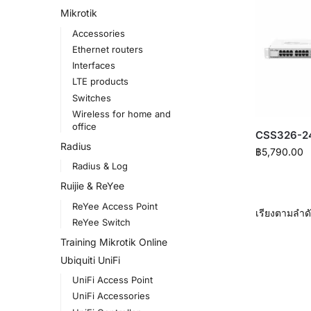
Mikrotik
Accessories
Ethernet routers
Interfaces
LTE products
Switches
Wireless for home and
office
CSS326-2
Radius
฿
5,790.00
Radius & Log
Ruijie & ReYee
ReYee Access Point
ReYee Switch
Training Mikrotik Online
Ubiquiti UniFi
UniFi Access Point
UniFi Accessories