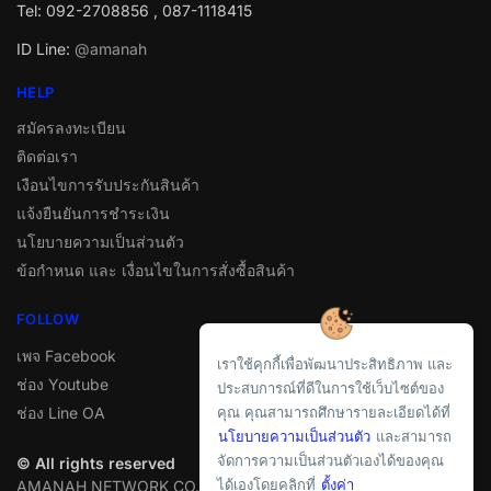
Tel: 092-2708856 , 087-1118415
ID Line:
@amanah
HELP
สมัครลงทะเบียน
ติดต่อเรา
เงือนไขการรับประกันสินค้า
แจ้งยืนยันการชำระเงิน
นโยบายความเป็นส่วนตัว
ข้อกำหนด และ เงื่อนไขในการสั่งซื้อสินค้า
FOLLOW
เพจ Facebook
เราใช้คุกกี้เพื่อพัฒนาประสิทธิภาพ และ
ช่อง Youtube
ประสบการณ์ที่ดีในการใช้เว็บไซต์ของ
ช่อง Line OA
คุณ คุณสามารถศึกษารายละเอียดได้ที่
นโยบายความเป็นส่วนตัว
และสามารถ
จัดการความเป็นส่วนตัวเองได้ของคุณ
© All rights reserved
ได้เองโดยคลิกที่
ตั้งค่า
AMANAH NETWORK CO.,LTD