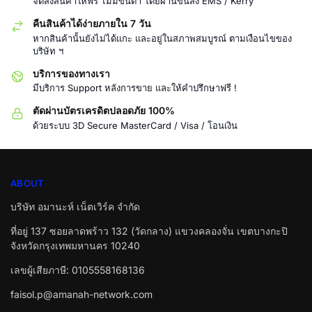
จัดส่งสินค้าให้ฟรี ไม่มีขั้นต่ำ โดยผ่านขนส่ง EMS / Kerry
คืนสินค้าได้ง่ายภายใน 7 วัน
หากสินค้านั้นยังไม่ได้แกะ และอยู่ในสภาพสมบูรณ์ ตามเงือนไขของ
บริษัท ฯ
บริการของทางเรา
มีบริการ Support หลังการขาย และให้คำปรึกษาฟรี !
ตัดผ่านบัตรเครดิตปลอดภัย 100%
ด้วยระบบ 3D Secure MasterCard / Visa / โอนเงิน
ABOUT
บริษัท อมานะห์ เน็ตเวิร์ค จำกัด
ที่อยู่ 137 ซอยลาดพร้าว 132 (วัดกลาง) แขวงคลองจั่น เขตบางกะปิ
จังหวัดกรุงเทพมหานคร 10240
เลขผู้เสียภาษี: 0105558168136
faisol.p@amanah-network.com